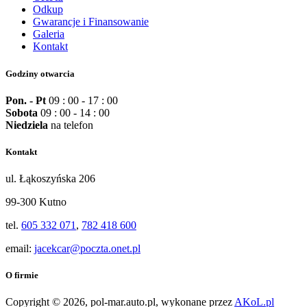
Odkup
Gwarancje i Finansowanie
Galeria
Kontakt
Godziny otwarcia
Pon. - Pt
09 : 00 - 17 : 00
Sobota
09 : 00 - 14 : 00
Niedziela
na telefon
Kontakt
ul. Łąkoszyńska 206
99-300 Kutno
tel.
605 332 071
,
782 418 600
email:
jacekcar@poczta.onet.pl
O firmie
Copyright © 2026, pol-mar.auto.pl, wykonane przez
AKoL.pl