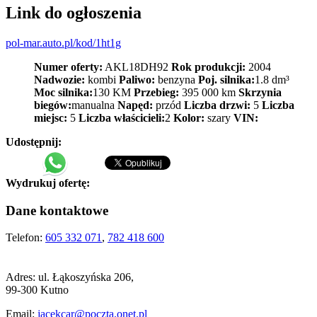
Link do ogłoszenia
pol-mar.auto.pl/kod/1ht1g
Numer oferty:
AKL18DH92
Rok produkcji:
2004
Nadwozie:
kombi
Paliwo:
benzyna
Poj. silnika:
1.8 dm³
Moc silnika:
130 KM
Przebieg:
395 000 km
Skrzynia
biegów:
manualna
Napęd:
przód
Liczba drzwi:
5
Liczba
miejsc:
5
Liczba właścicieli:
2
Kolor:
szary
VIN:
Udostępnij:
Wydrukuj ofertę:
Dane kontaktowe
Telefon:
605 332 071
,
782 418 600
Adres:
ul. Łąkoszyńska 206,
99-300 Kutno
Email:
jacekcar@poczta.onet.pl