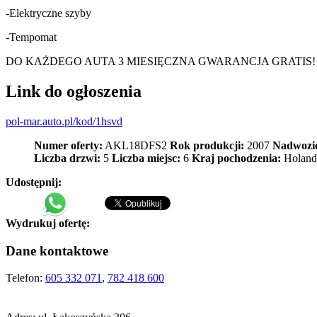
-Elektryczne szyby
-Tempomat
DO KAŻDEGO AUTA 3 MIESIĘCZNA GWARANCJA GRATIS!!
Link do ogłoszenia
pol-mar.auto.pl/kod/1hsvd
Numer oferty:
AKL18DFS2
Rok produkcji:
2007
Nadwozi
Liczba drzwi:
5
Liczba miejsc:
6
Kraj pochodzenia:
Holand
Udostępnij:
Wydrukuj ofertę:
Dane kontaktowe
Telefon:
605 332 071
,
782 418 600