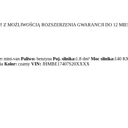
! Z MOŻLIWOŚCIĄ ROZSZERZENIA GWARANCJI DO 12 MIE
e:
mini-van
Paliwo:
benzyna
Poj. silnika:
1.8 dm³
Moc silnika:
140 K
ia
Kolor:
czarny
VIN:
JHMBE17407S20XXXX