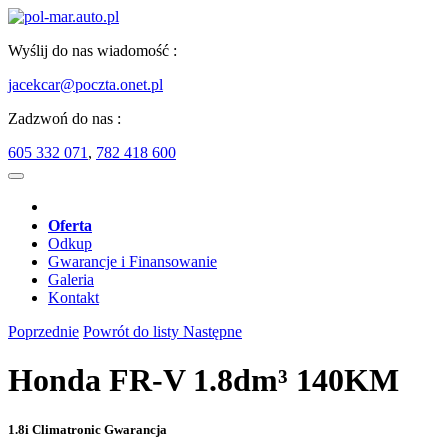
Wyślij do nas wiadomość :
jacekcar@poczta.onet.pl
Zadzwoń do nas :
605 332 071
,
782 418 600
Oferta
Odkup
Gwarancje i Finansowanie
Galeria
Kontakt
Poprzednie
Powrót do listy
Następne
Honda FR-V 1.8dm³ 140KM
1.8i Climatronic Gwarancja