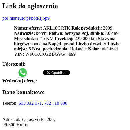
Link do ogłoszenia
pol-mar.auto.pl/kod/1j6p9
Numer oferty:
AKL18GRTK
Rok produkcji:
2009
Nadwozie:
kombi
Paliwo:
benzyna
Poj. silnika:
2.0 dm³
Moc silnika:
145 KM
Przebieg:
229 000 km
Skrzynia
biegów:
manualna
Napęd:
przód
Liczba drzwi:
5
Liczba
miejsc:
5
Kraj pochodzenia:
Holandia
Kolor:
niebieski
VIN:
WF0GXXGBBG9G47899
Udostępnij:
Wydrukuj ofertę:
Dane kontaktowe
Telefon:
605 332 071
,
782 418 600
Adres:
ul. Łąkoszyńska 206,
99-300 Kutno